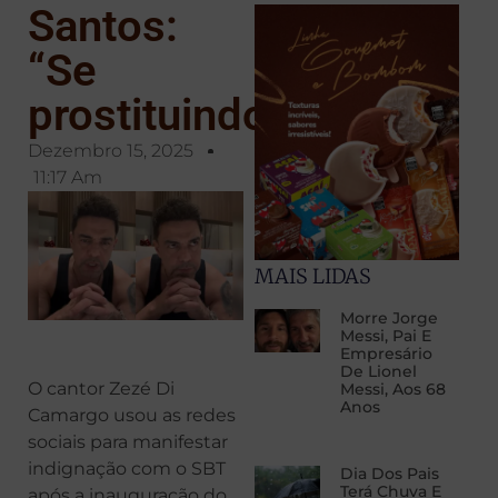
Santos:
“Se
prostituindo”
Dezembro 15, 2025
11:17 Am
MAIS LIDAS
Morre Jorge
Messi, Pai E
Empresário
De Lionel
O cantor Zezé Di
Messi, Aos 68
Anos
Camargo usou as redes
sociais para manifestar
indignação com o SBT
Dia Dos Pais
Terá Chuva E
após a inauguração do