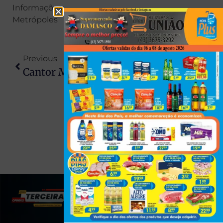
Informações:
Metrópoles
Previous
Next
Cantor Morre Aos 36 Anos Após Bater Em Poste De Moto
Distribuidora De Peças De Caminhão Incendiada Em Maringá Seria Inaugurada Nesta Segunda-Feira
(43) 991545950