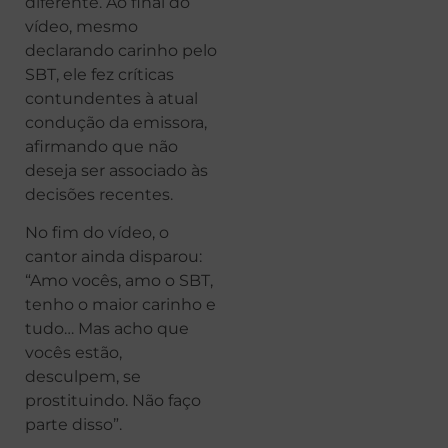
diferente. Ao final do
vídeo, mesmo
declarando carinho pelo
SBT, ele fez críticas
contundentes à atual
condução da emissora,
afirmando que não
deseja ser associado às
decisões recentes.
No fim do vídeo, o
cantor ainda disparou:
“Amo vocês, amo o SBT,
tenho o maior carinho e
tudo… Mas acho que
vocês estão,
desculpem, se
prostituindo. Não faço
parte disso”.