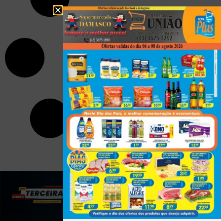
(43) 991545950