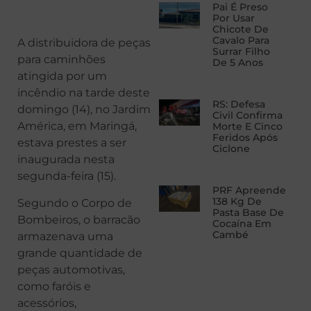
Pai É Preso
Por Usar
Chicote De
Cavalo Para
A distribuidora de peças
Surrar Filho
para caminhões
De 5 Anos
atingida por um
incêndio na tarde deste
RS: Defesa
domingo (14), no Jardim
Civil Confirma
América, em Maringá,
Morte E Cinco
Feridos Após
estava prestes a ser
Ciclone
inaugurada nesta
segunda-feira (15).
PRF Apreende
138 Kg De
Segundo o Corpo de
Pasta Base De
Bombeiros, o barracão
Cocaína Em
Cambé
armazenava uma
grande quantidade de
peças automotivas,
como faróis e
acessórios,