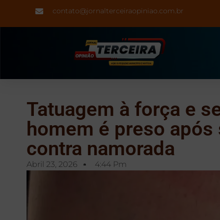
contato@jornalterceiraopiniao.com.br
Tatuagem à força e se
homem é preso após 
contra namorada
Abril 23, 2026
4:44 Pm