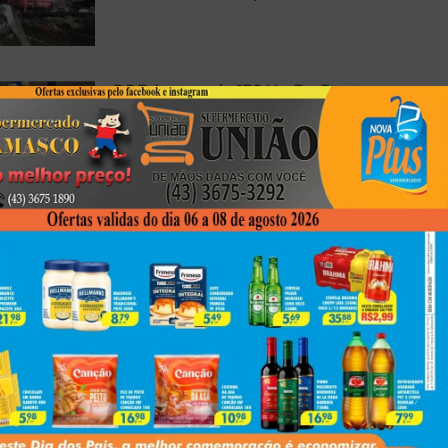
PRF Apreende 138 Kg De Pasta
Base De Cocaína Em Cambé
Médico De Londrina Morre Após
Acidente Com Caminhonete No
Paraná
Next