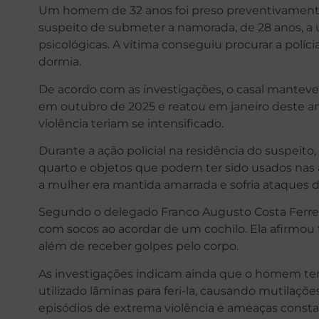
Um homem de 32 anos foi preso preventivamente 
suspeito de submeter a namorada, de 28 anos, a u
psicológicas. A vítima conseguiu procurar a polí
dormia.
De acordo com as investigações, o casal manteve
em outubro de 2025 e reatou em janeiro deste ano
violência teriam se intensificado.
Durante a ação policial na residência do suspeit
quarto e objetos que podem ter sido usados nas a
a mulher era mantida amarrada e sofria ataques d
Segundo o delegado Franco Augusto Costa Ferreira
com socos ao acordar de um cochilo. Ela afirmou t
além de receber golpes pelo corpo.
As investigações indicam ainda que o homem teri
utilizado lâminas para feri-la, causando mutila
episódios de extrema violência e ameaças const