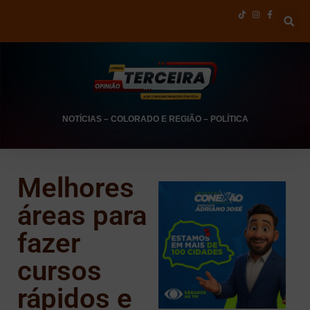
NOTÍCIAS
–
COLORADO E REGIÃO
–
POLÍTICA
Melhores
áreas para
fazer
cursos
rápidos e