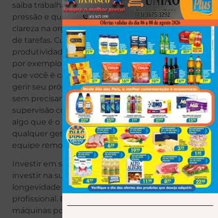
saiba trabalhar sob
pressão e que tenha
clareza na organização
de tarefas. Cursos de
produtividade pessoal,
por exemplo, mostram
que você é capaz de
gerir seu próprio tempo
sem precisar de
supervisão constante,
algo que é o sonho de
qualquer gestor de
equipe remota.
Investir em soft skills é
investir na sua
longevidade
profissional. Enquanto
máquinas podem