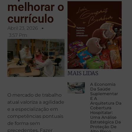
melhorar o
currículo
Abril 23, 2026
3:57 Pm
MAIS LIDAS
A Economia
Da Saúde
Suplementar
O mercado de trabalho
E A
atual valoriza a agilidade
Arquitetura Da
Cobertura
e a especialização em
Hospitalar:
competências pontuais
Uma Análise
Estratégica Da
de forma sem
Proteção De
precedentes. Fazer
Alto Risco