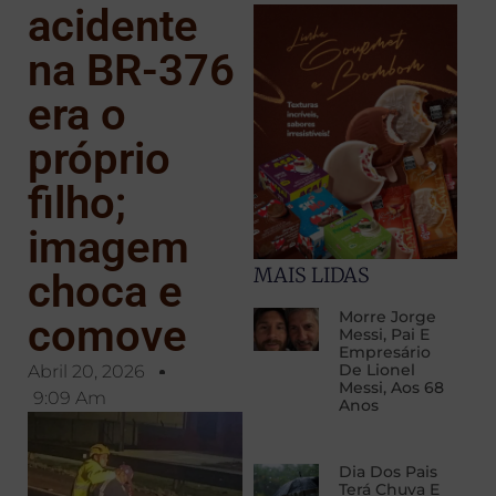
acidente
na BR-376
era o
próprio
filho;
imagem
MAIS LIDAS
choca e
Morre Jorge
comove
Messi, Pai E
Empresário
De Lionel
Abril 20, 2026
Messi, Aos 68
9:09 Am
Anos
Dia Dos Pais
Terá Chuva E