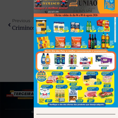
Previous
Next
Criminosos Armados Rendem Casal E Roubam Veleiro No Rio Paraná; Suspeito É Preso Em Porto Rico
PM Tira Arma De Circulação E Prende Quatro Suspeitos Após Denúncias De Tiros Na Rua Em Colorado
(43) 991545950
© 2025 Todos os direitos reservados