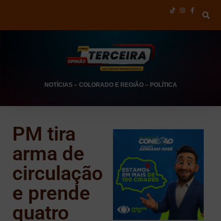
NOTÍCIAS
–
COLORADO E REGIÃO
–
POLÍTICA
PM tira
arma de
circulação
e prende
quatro