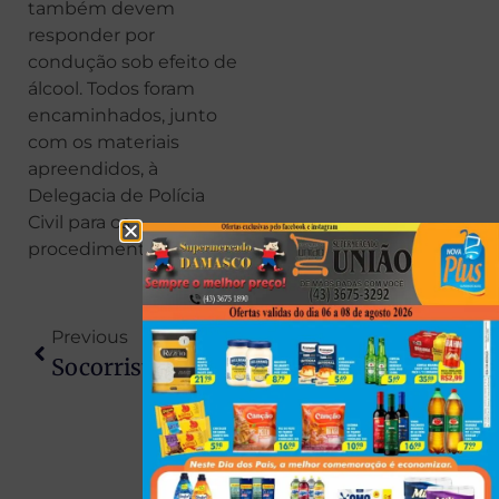
também devem
responder por
condução sob efeito de
álcool. Todos foram
encaminhados, junto
com os materiais
apreendidos, à
Delegacia de Polícia
Civil para os
procedimentos legais.
Previous
Next
Socorrista Do SAMU Descobre Que Vítima De Acidente Na BR-376 Era O Próprio Filho; Imagem Choca E Comove
Miss De 32 Anos Morre Após Infarto Fulminante E Causa Grande Comoção Em Sarandi E Região