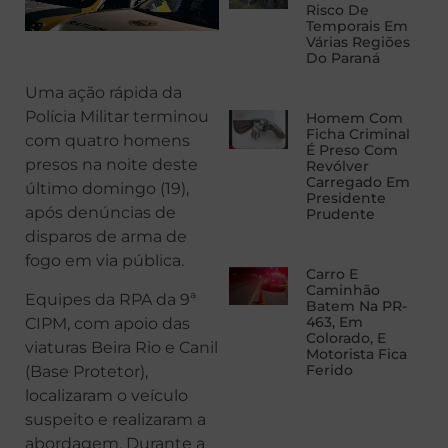
Risco De
Temporais Em
Várias Regiões
Do Paraná
Uma ação rápida da
Polícia Militar terminou
Homem Com
Ficha Criminal
com quatro homens
É Preso Com
presos na noite deste
Revólver
Carregado Em
último domingo (19),
Presidente
após denúncias de
Prudente
disparos de arma de
fogo em via pública.
Carro E
Caminhão
Equipes da RPA da 9ª
Batem Na PR-
463, Em
CIPM, com apoio das
Colorado, E
viaturas Beira Rio e Canil
Motorista Fica
Ferido
(Base Protetor),
localizaram o veículo
suspeito e realizaram a
abordagem. Durante a