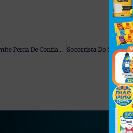
Crise No Judiciário: Cármen Lúcia Admite Perda De Confiança E Expõe Desgaste No STF