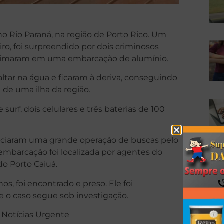
no Rio Paraná, na região de Porto Rico. Um
ro, foi surpreendido por dois criminosos
roximaram em uma embarcação de alumínio.
altar na água e ficaram à deriva, conseguindo
 de uma ilha da região.
surf, dois celulares e três baterias de 100
iniciaram uma grande operação de buscas pelo
 embarcação foi localizada por agentes do
o Porto Caiuá.
os, foi encontrado e preso. Ele foi
 o caso segue sob investigação.
 Notícias Urgente