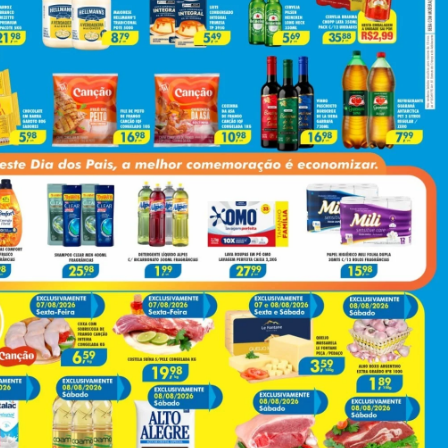
Next
Socorrista Do SAMU Descobre Que Vítima De Acidente Na BR-376 Era O Próprio Filho; Imagem Choca E Comove
(43) 991545950