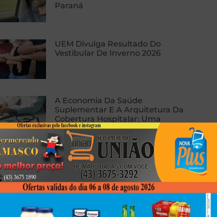
Paraná
UEM Divulga Resultado Do
Vestibular De Inverno 2026
A Economia Da Saúde
Suplementar E A Arquitetura Da
Cobertura Hospitalar: Uma
Análise Estratégica Da Proteção
De Alto Risco