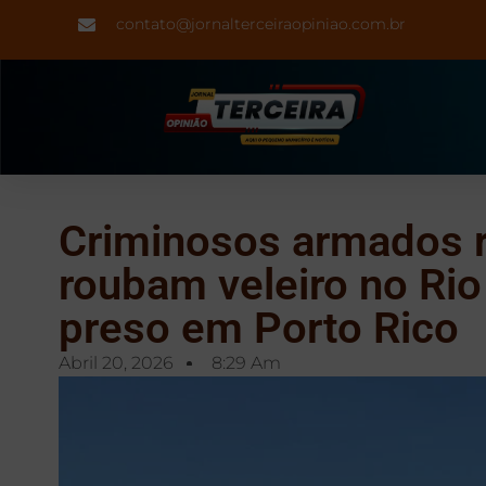
contato@jornalterceiraopiniao.com.br
Criminosos armados 
roubam veleiro no Rio
preso em Porto Rico
Abril 20, 2026
8:29 Am