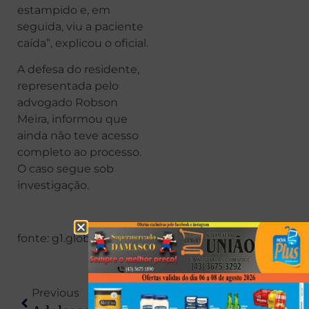
estampido e, em
seguida, viu a paciente
caída”, explicou o oficial.
A defesa do residente,
representada pelo
advogado Robson
Meira, informou que
ainda não teve acesso
completo ao processo.
O caso segue sob
investigação.
fonte: g1.globo
Previous
Next