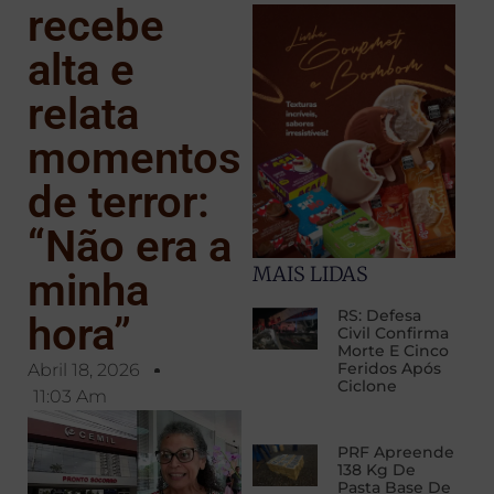
recebe
alta e
relata
momentos
de terror:
“Não era a
MAIS LIDAS
minha
RS: Defesa
hora”
Civil Confirma
Morte E Cinco
Feridos Após
Abril 18, 2026
Ciclone
11:03 Am
PRF Apreende
138 Kg De
Pasta Base De