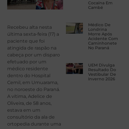
Cocaína Em
Cambé
Médico De
Recebeu alta nesta
Londrina
última sexta-feira (17) a
Morre Após
Acidente Com
paciente que foi
Caminhonete
atingida de raspão na
No Paraná
cabeça por um disparo
efetuado por um
UEM Divulga
médico residente
Resultado Do
Vestibular De
dentro do Hospital
Inverno 2026
Cemil, em Umuarama,
no noroeste do Paraná.
A vítima, Adelice de
Oliveira, de 58 anos,
estava em um
consultório da ala de
ortopedia durante uma