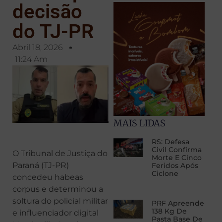
decisão
do TJ-PR
Abril 18, 2026
11:24 Am
MAIS LIDAS
RS: Defesa
Civil Confirma
O Tribunal de Justiça do
Morte E Cinco
Paraná (TJ-PR)
Feridos Após
Ciclone
concedeu habeas
corpus e determinou a
soltura do policial militar
PRF Apreende
138 Kg De
e influenciador digital
Pasta Base De