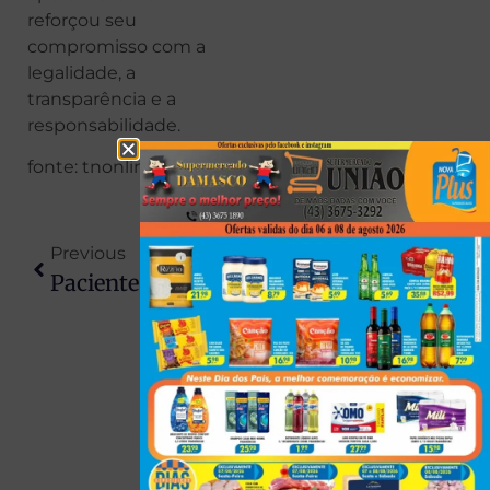
reforçou seu
compromisso com a
legalidade, a
transparência e a
responsabilidade.
fonte: tnonline
Previous
Next
Paciente Baleada Dentro De Hospital No PR Recebe Alta E Relata Momentos De Terror: “Não Era A Minha Hora”
Queda De Avião Monomotor Mata Piloto No Interior De São Paulo