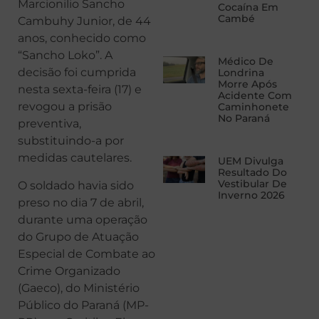
Marcionilio Sancho
Cocaína Em
Cambé
Cambuhy Junior, de 44
anos, conhecido como
“Sancho Loko”. A
Médico De
decisão foi cumprida
Londrina
Morre Após
nesta sexta-feira (17) e
Acidente Com
revogou a prisão
Caminhonete
No Paraná
preventiva,
substituindo-a por
medidas cautelares.
UEM Divulga
Resultado Do
Vestibular De
O soldado havia sido
Inverno 2026
preso no dia 7 de abril,
durante uma operação
do Grupo de Atuação
Especial de Combate ao
Crime Organizado
(Gaeco), do Ministério
Público do Paraná (MP-