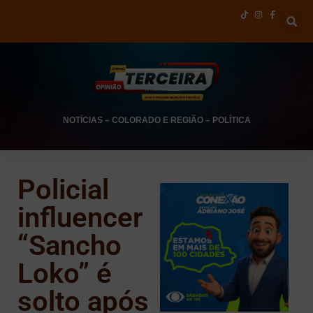
NOTÍCIAS
–
COLORADO E REGIÃO
–
POLÍTICA
Policial
influencer
“Sancho
Loko” é
solto após