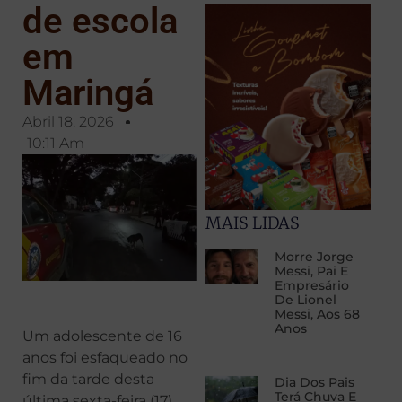
de escola
em
Maringá
Abril 18, 2026
10:11 Am
MAIS LIDAS
Morre Jorge
Messi, Pai E
Empresário
De Lionel
Messi, Aos 68
Anos
Um adolescente de 16
anos foi esfaqueado no
fim da tarde desta
Dia Dos Pais
Terá Chuva E
última sexta-feira (17),