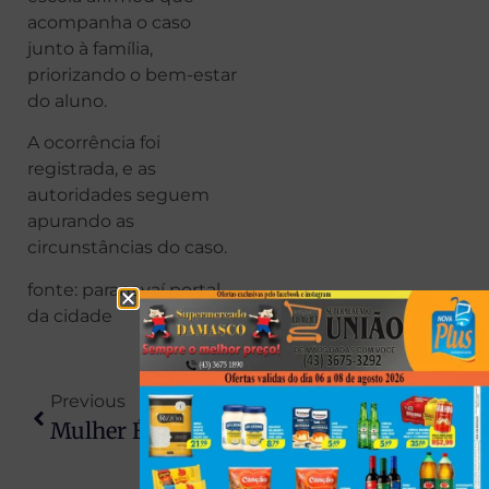
acompanha o caso
junto à família,
priorizando o bem-estar
do aluno.
A ocorrência foi
registrada, e as
autoridades seguem
apurando as
circunstâncias do caso.
fonte: paranavaí portal
da cidade
Previous
Next
Mulher É Atropelada Por Carro Elétrico Na BR-369, Em Londrina
Paciente Baleada Dentro De Hospital No PR Recebe Alta E Relata Momentos De Terror: “Não Era A Minha Hora”