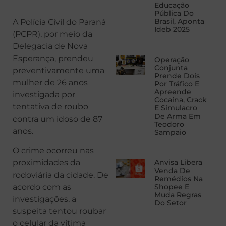
Educação
Pública Do
Brasil, Aponta
A Polícia Civil do Paraná
Ideb 2025
(PCPR), por meio da
Delegacia de Nova
Esperança, prendeu
Operação
Conjunta
preventivamente uma
Prende Dois
mulher de 26 anos
Por Tráfico E
Apreende
investigada por
Cocaína, Crack
tentativa de roubo
E Simulacro
De Arma Em
contra um idoso de 87
Teodoro
anos.
Sampaio
O crime ocorreu nas
proximidades da
Anvisa Libera
Venda De
rodoviária da cidade. De
Remédios Na
acordo com as
Shopee E
Muda Regras
investigações, a
Do Setor
suspeita tentou roubar
o celular da vítima