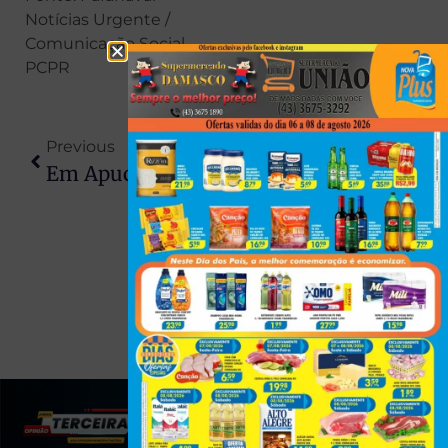
Notícias Urgente /
Comunicação Social
PCPR
Previous
Next
Em Apucarana: Homem Morre Após Complicações Causadas Por Objeto Introduzido Nas Partes Íntimas
Mulher É Atropelada Por Carro Elétrico Na BR-369, Em Londrina
(43) 991545950