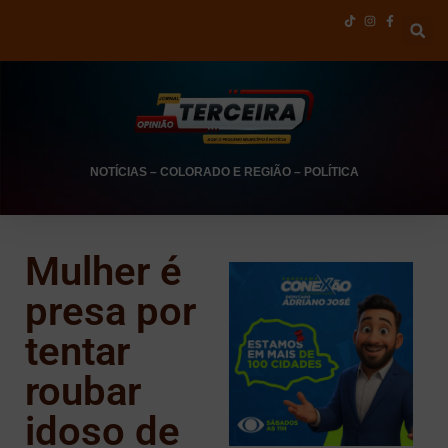
NOTÍCIAS
–
COLORADO E REGIÃO
–
POLÍTICA
Mulher é
presa por
tentar
roubar
idoso de