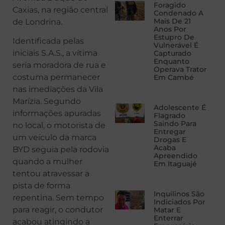
Foragido
Caxias, na região central
Condenado A
Mais De 21
de Londrina.
Anos Por
Estupro De
Identificada pelas
Vulnerável É
iniciais S.A.S., a vítima
Capturado
Enquanto
seria moradora de rua e
Operava Trator
costuma permanecer
Em Cambé
nas imediações da Vila
Marízia. Segundo
Adolescente É
informações apuradas
Flagrado
Saindo Para
no local, o motorista de
Entregar
um veículo da marca
Drogas E
Acaba
BYD seguia pela rodovia
Apreendido
quando a mulher
Em Itaguajé
tentou atravessar a
pista de forma
Inquilinos São
repentina. Sem tempo
Indiciados Por
para reagir, o condutor
Matar E
Enterrar
acabou atingindo a