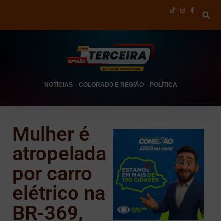
NOTÍCIAS
–
COLORADO E REGIÃO
–
POLÍTICA
Mulher é
atropelada
por carro
elétrico na
BR-369,