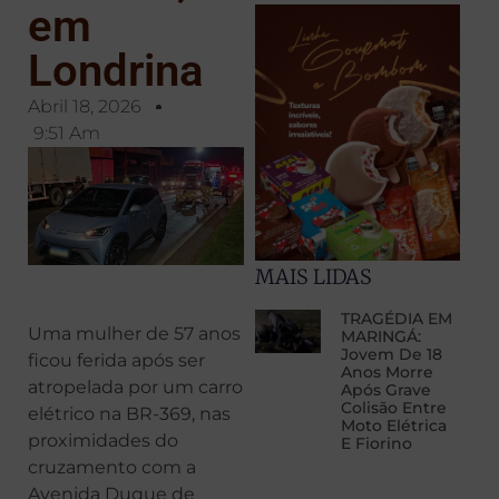
em
Londrina
Abril 18, 2026
9:51 Am
MAIS LIDAS
TRAGÉDIA EM
Uma mulher de 57 anos
MARINGÁ:
Jovem De 18
ficou ferida após ser
Anos Morre
atropelada por um carro
Após Grave
Colisão Entre
elétrico na BR-369, nas
Moto Elétrica
proximidades do
E Fiorino
cruzamento com a
Avenida Duque de