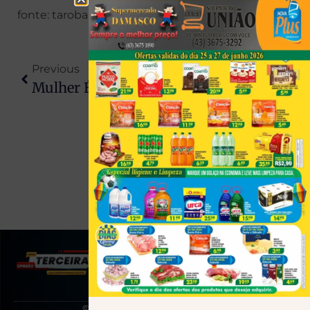
fonte: taroba
Previous
Next
Mulher É Presa Por Tentar Roubar Idoso De 87 Anos Em Nova Esperança
Adolescente É Esfaqueado Após Briga Na Saída De Escola Em Maringá
(43) 991545950
© 2025 Todos os direitos reservados