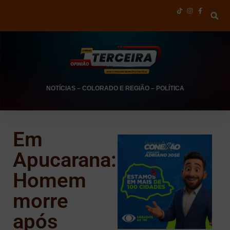
NOTÍCIAS
–
COLORADO E REGIÃO
–
POLÍTICA
Em
Apucarana:
Homem
morre
após