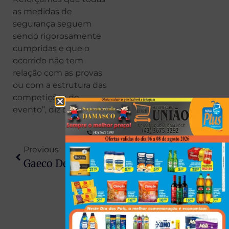
as medidas de
segurança seguem
sendo rigorosamente
cumpridas e que o
ocorrido não tem
relação com as provas
ou com a estrutura das
competições do
evento”, diz o texto.
Previous
Next
Gaeco Descobre Que Policial Recebia Dinheiro Para Não Prender Faccionados
Ana Castela É Processada Em R$ 700 Mil Após Acusação De Maus-Tratos; Entenda