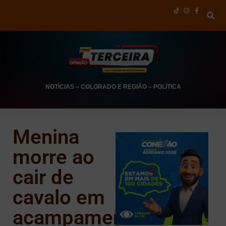
NOTÍCIAS
–
COLORADO E REGIÃO
–
POLÍTICA
Menina
morre ao
cair de
cavalo em
acampamento