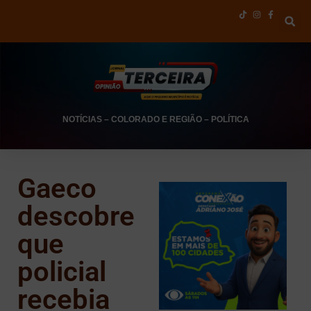
NOTÍCIAS
–
COLORADO E REGIÃO
–
POLÍTICA
Gaeco
descobre
que
policial
recebia