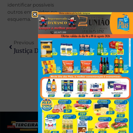
identificar possíveis
outros envolvidos no
esquema.
Previous
Next
Justiça Decreta Prisão Preventiva De MC Ryan SP, Poze E Outros Investigados
Menina Morre Ao Cair De Cavalo Em Acampamento Para Competição Esportiva No PR
(43) 991545950