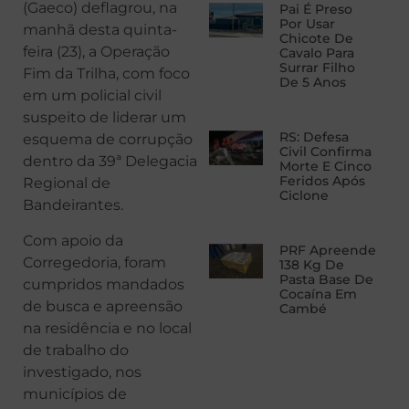
(Gaeco) deflagrou, na
Pai É Preso
Por Usar
manhã desta quinta-
Chicote De
feira (23), a Operação
Cavalo Para
Surrar Filho
Fim da Trilha, com foco
De 5 Anos
em um policial civil
suspeito de liderar um
RS: Defesa
esquema de corrupção
Civil Confirma
dentro da 39ª Delegacia
Morte E Cinco
Feridos Após
Regional de
Ciclone
Bandeirantes.
Com apoio da
PRF Apreende
Corregedoria, foram
138 Kg De
Pasta Base De
cumpridos mandados
Cocaína Em
de busca e apreensão
Cambé
na residência e no local
de trabalho do
investigado, nos
municípios de