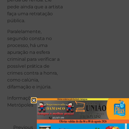
pede ainda que a artista
faça uma retratação
pública.
Paralelamente,
segundo consta no
processo, há uma
apuração na esfera
criminal para verificar a
possível prática de
crimes contra a honra,
como calúnia,
difamação e injúria.
Informações:
Metrópoles
Previous
Next