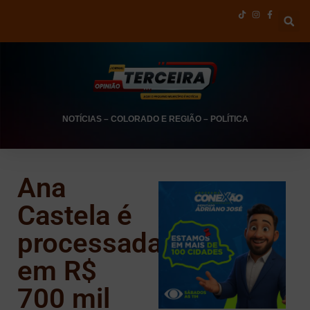
NOTÍCIAS
–
COLORADO E REGIÃO
–
POLÍTICA
Ana
Castela é
processada
em R$
700 mil