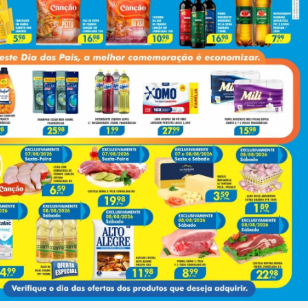
Next
Melhores Áreas Para Fazer Cursos Rápidos E Melhorar O Currículo
(43) 991545950