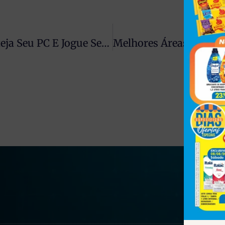
Lançamento: Nobreak Gamer — Proteja Seu PC E Jogue Sem Interrupções