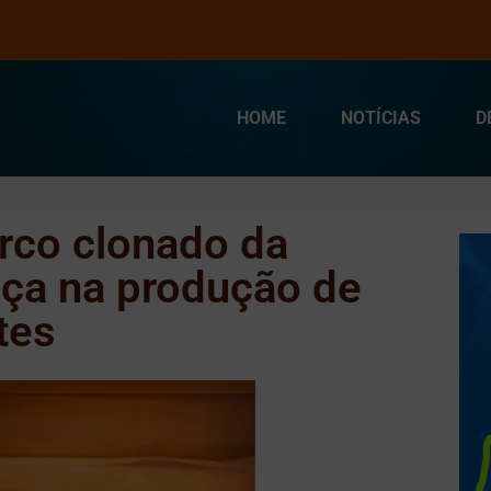
HOME
NOTÍCIAS
D
orco clonado da
nça na produção de
tes