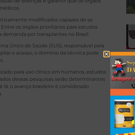
issão de doenças e garantir que os órgãos
 médicos.
eticamente modificados capazes de se
 Entre os órgãos prioritários para estudos
ta demanda por transplantes no Brasil.
stema Único de Saúde (SUS), responsável pela
pliar o acesso, o domínio da técnica pode
s.
izado para uso clínico em humanos, estudos
ados dessas pesquisas serão determinantes
é lá, o avanço brasileiro é considerado
.