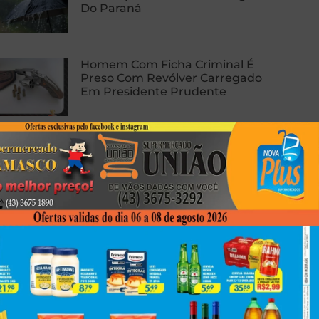
Do Paraná
Homem Com Ficha Criminal É
Preso Com Revólver Carregado
Em Presidente Prudente
Carro E Caminhão Batem Na PR-
463, Em Colorado, E Motorista
Fica Ferido