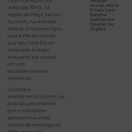
Tudo começou por
Relação
Sexual, Morre
volta das 19h15, na
E Caso Gera
região da Praça Santos
Batalha
Judicial Por
Dumont, na Avenida
Doação De
Paraná. O homem ligou
Órgãos
para a PM afirmando
que seu Ford Escort
havia sido furtado
enquanto ele estava
em um
estabelecimento
comercial.
Durante o
atendimento, porém, os
policiais perceberam
que o solicitante
apresentava sinais
visíveis de embriaguez.
Além disso, ele