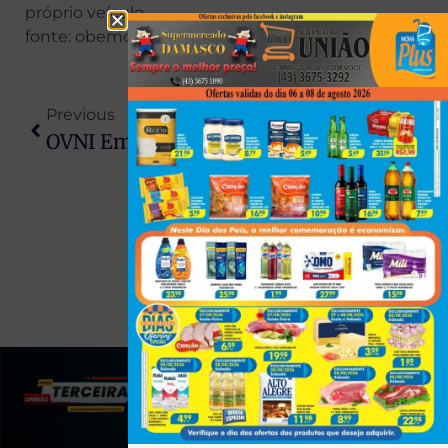
próprio veículo.
fonte: obemdito
Previous
Next
OVNI Em Campo Largo Viraliza E Novos Vídeos Surgem No Paraná
Anvisa Determina Recolhimento De Lote Da Água Crystal Após Identificação De Bactéria
(43) 991545950