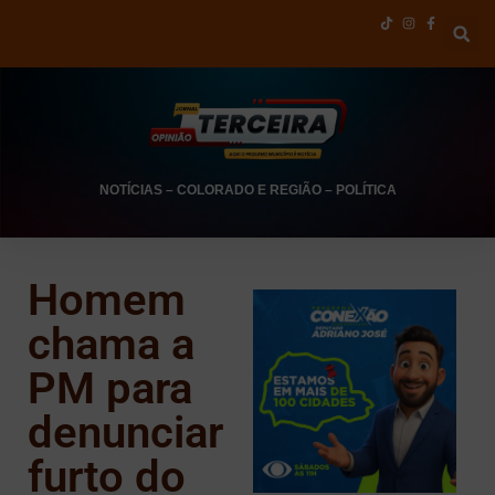
NOTÍCIAS
–
COLORADO E REGIÃO
–
POLÍTICA
Homem
chama a
PM para
denunciar
furto do