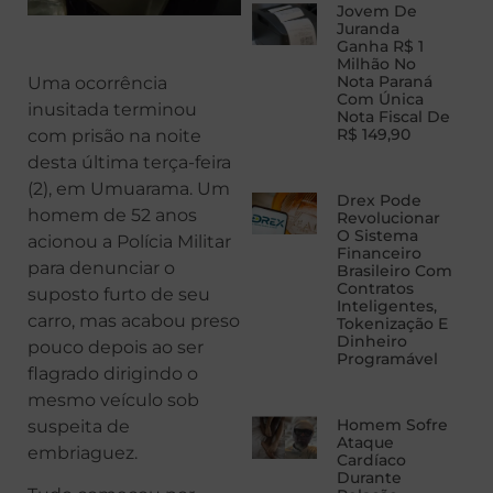
Jovem De
Juranda
Ganha R$ 1
Milhão No
Nota Paraná
Uma ocorrência
Com Única
inusitada terminou
Nota Fiscal De
R$ 149,90
com prisão na noite
desta última terça-feira
(2), em Umuarama. Um
Drex Pode
homem de 52 anos
Revolucionar
O Sistema
acionou a Polícia Militar
Financeiro
para denunciar o
Brasileiro Com
Contratos
suposto furto de seu
Inteligentes,
carro, mas acabou preso
Tokenização E
Dinheiro
pouco depois ao ser
Programável
flagrado dirigindo o
mesmo veículo sob
Homem Sofre
suspeita de
Ataque
embriaguez.
Cardíaco
Durante