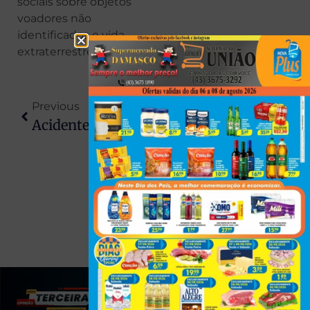
sociais sobre objetos
voadores não
identificados e vida
extraterrestre.
Previous
Next
Acidente Entre Caminhões Mata Dois Jovens Na PR-323
Homem Chama A PM Para Denunciar Furto Do Próprio Carro E Acaba Preso Dirigindo Embriagado Na Região
(43) 991545950