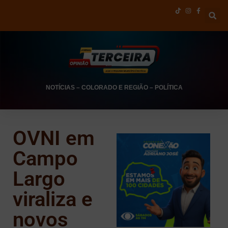
NOTÍCIAS
–
COLORADO E REGIÃO
–
POLÍTICA
OVNI em
Campo
Largo
viraliza e
novos