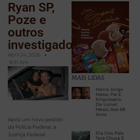
Ryan SP,
Poze e
outros
investigados
Abril 24, 2026
8:31 Am
MAIS LIDAS
Morre Jorge
Messi, Pai E
Empresário
De Lionel
Messi, Aos 68
Anos
Após um novo pedido
da Polícia Federal, a
Dia Dos Pais
Justiça Federal
Terá Chuva E