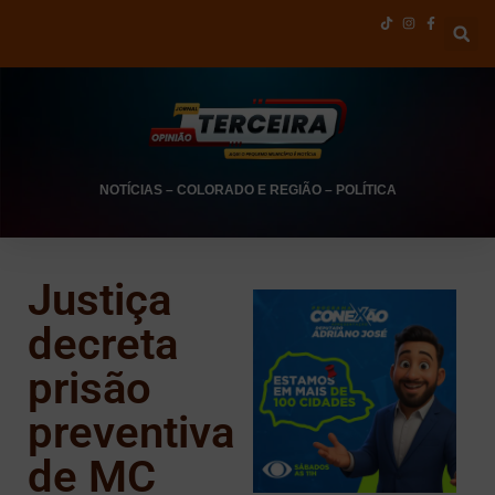
NOTÍCIAS
–
COLORADO E REGIÃO
–
POLÍTICA
Justiça
decreta
prisão
preventiva
de MC