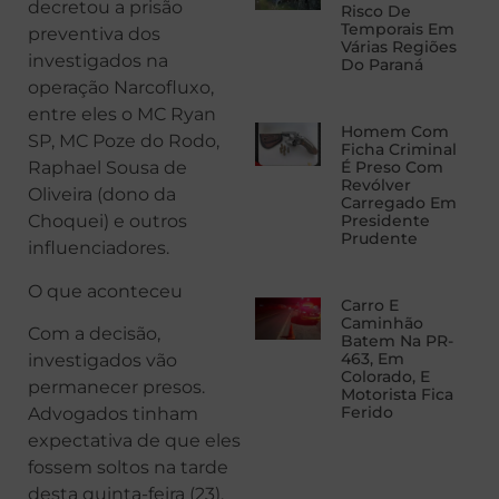
decretou a prisão
Risco De
Temporais Em
preventiva dos
Várias Regiões
investigados na
Do Paraná
operação Narcofluxo,
entre eles o MC Ryan
Homem Com
SP, MC Poze do Rodo,
Ficha Criminal
Raphael Sousa de
É Preso Com
Revólver
Oliveira (dono da
Carregado Em
Choquei) e outros
Presidente
Prudente
influenciadores.
O que aconteceu
Carro E
Caminhão
Com a decisão,
Batem Na PR-
463, Em
investigados vão
Colorado, E
permanecer presos.
Motorista Fica
Ferido
Advogados tinham
expectativa de que eles
fossem soltos na tarde
desta quinta-feira (23).