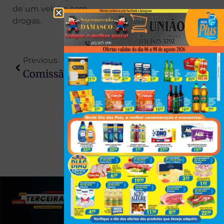
de um veleiro com
drogas.
Previous
Next
Comissão Aprova Proibição De Radares De Trânsito Escondidos, Inclusive Os Portáteis
Gaeco Descobre Que Policial Recebia Dinheiro Para Não Prender Faccionados
(43) 991545950