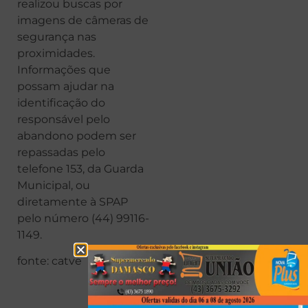
realizou buscas por
imagens de câmeras de
segurança nas
proximidades.
Informações que
possam ajudar na
identificação do
responsável pelo
abandono podem ser
repassadas pelo
telefone 153, da Guarda
Municipal, ou
diretamente à SPAP
pelo número (44) 99116-
1149.
fonte: catve