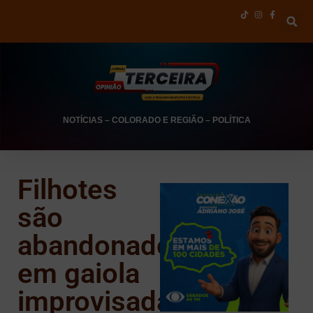
NOTÍCIAS
–
COLORADO E REGIÃO
–
POLÍTICA
Filhotes
são
abandonados
em gaiola
improvisada