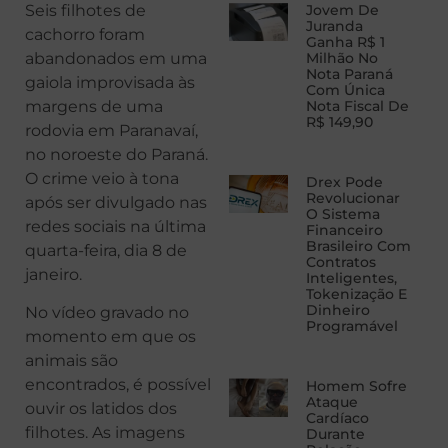
Seis filhotes de
Jovem De
Juranda
cachorro foram
Ganha R$ 1
abandonados em uma
Milhão No
Nota Paraná
gaiola improvisada às
Com Única
margens de uma
Nota Fiscal De
R$ 149,90
rodovia em Paranavaí,
no noroeste do Paraná.
O crime veio à tona
Drex Pode
Revolucionar
após ser divulgado nas
O Sistema
redes sociais na última
Financeiro
Brasileiro Com
quarta-feira, dia 8 de
Contratos
janeiro.
Inteligentes,
Tokenização E
Dinheiro
No vídeo gravado no
Programável
momento em que os
animais são
encontrados, é possível
Homem Sofre
Ataque
ouvir os latidos dos
Cardíaco
filhotes. As imagens
Durante