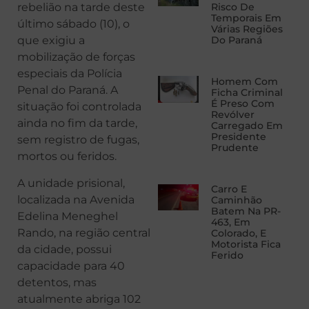
rebelião na tarde deste
Risco De
Temporais Em
último sábado (10), o
Várias Regiões
que exigiu a
Do Paraná
mobilização de forças
especiais da Polícia
Homem Com
Penal do Paraná. A
Ficha Criminal
É Preso Com
situação foi controlada
Revólver
ainda no fim da tarde,
Carregado Em
Presidente
sem registro de fugas,
Prudente
mortos ou feridos.
A unidade prisional,
Carro E
localizada na Avenida
Caminhão
Batem Na PR-
Edelina Meneghel
463, Em
Rando, na região central
Colorado, E
Motorista Fica
da cidade, possui
Ferido
capacidade para 40
detentos, mas
atualmente abriga 102