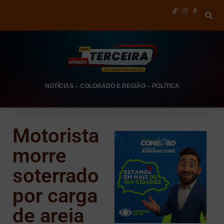
NOTÍCIAS
–
COLORADO E REGIÃO
–
POLÍTICA
Motorista
morre
soterrado
por carga
de areia