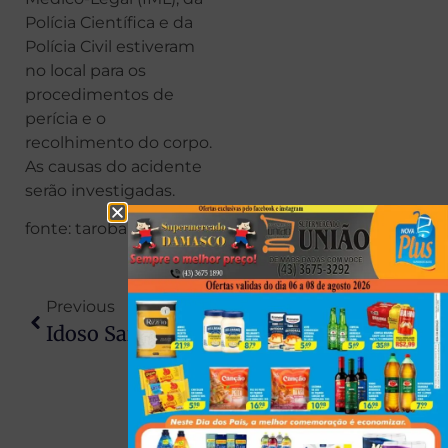
Polícia Científica e da
Polícia Civil estiveram
no local para os
procedimentos de
perícia e o
recolhimento do corpo.
As causas do acidente
serão investigadas.
fonte: taroba
Previous
Next
Idoso Sai Para Ir Ao Mercado, Sofre Acidente E Passa Mais De 12 Horas Preso Em Carro Em Ribanceira No Paraná
Filhotes São Abandonados Em Gaiola Improvisada Feita Com Placa De Sinalização Em Paranavaí