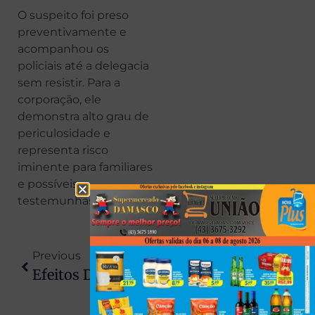
O suspeito foi preso
preventivamente e
acompanhou os
policiais até a delegacia
sem resistir. Para a
corporação, ele
demonstra alto grau de
periculosidade e
representa risco
iminente para familiares
e possíveis
testemunhas.
Previous
Next
Efeitos Do Ciclone: Cerca De 200 Mil Residências Amanhecem Sem Luz No Paraná
Jacaré-Fêmea Resgatada Em Rodovia De Sertaneja É Solta Em Área De Preservação