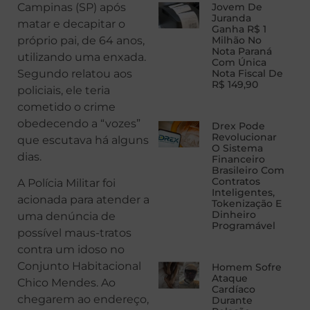
Campinas (SP) após
Jovem De
Juranda
matar e decapitar o
Ganha R$ 1
próprio pai, de 64 anos,
Milhão No
Nota Paraná
utilizando uma enxada.
Com Única
Segundo relatou aos
Nota Fiscal De
R$ 149,90
policiais, ele teria
cometido o crime
obedecendo a “vozes”
Drex Pode
Revolucionar
que escutava há alguns
O Sistema
dias.
Financeiro
Brasileiro Com
Contratos
A Polícia Militar foi
Inteligentes,
acionada para atender a
Tokenização E
Dinheiro
uma denúncia de
Programável
possível maus-tratos
contra um idoso no
Conjunto Habitacional
Homem Sofre
Ataque
Chico Mendes. Ao
Cardíaco
chegarem ao endereço,
Durante