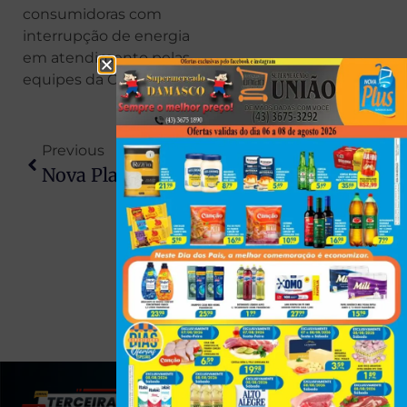
consumidoras com
interrupção de energia
em atendimento pelas
equipes da Copel.
Previous
Next
Nova Plataforma Amplia Fiscalização Pública Sobre Concessões De Pedágio No Paraná
Filho Mata Pai Decapitado Com Enxada E Alega Estar Ouvindo Vozes
(43) 991545950