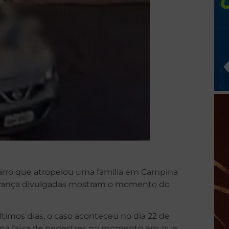
arro que atropelou uma família em Campina
urança divulgadas mostram o momento do
ltimos dias, o caso aconteceu no dia 22 de
do na faixa de pedestres no momento em que