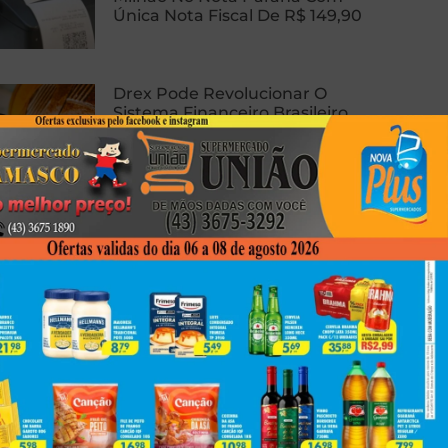
Única Nota Fiscal De R$ 149,90
Drex Pode Revolucionar O
Sistema Financeiro Brasileiro
Com Contratos Inteligentes,
Tokenização E Dinheiro
Programável
Homem Sofre Ataque Cardíaco
Durante Relação Sexual, Morre E
Caso Gera Batalha Judicial Por
Doação De Órgãos