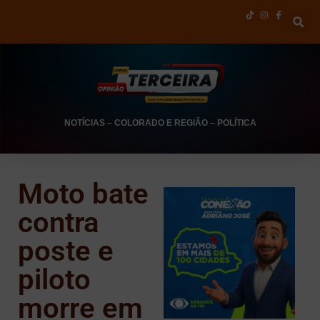
NOTÍCIAS
–
COLORADO E REGIÃO
–
POLÍTICA
Moto bate
contra
poste e
piloto
morre em