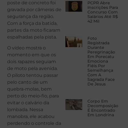
poste de concreto foi
PCPR Abre
Inscrições Para
gravada por câmeras de
Concurso Com
segurança da região.
Salários Até R$
42 Mil
Com a força da batida,
partes da moto ficaram
espalhadas pela pista.
Foto
Registrada
Durante
O vídeo mostra o
Peregrinação
momento em que os
Em Porecatu
Emociona
dois rapazes seguiam
Fiéis Por
de moto pela avenida.
Semelhança
Com A
O piloto tentou passar
Sagrada Face
pelo canto de um
De Jesus
quebra-molas, bem
perto do meio-fio, para
Corpo Em
evitar o calvário da
Decomposição
lombada. Nessa
É Encontrado
Em Londrina
manobra, ele acabou
perdendo o controle da