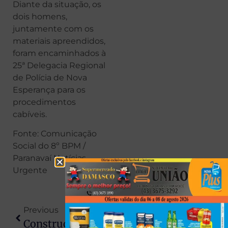
Diante da situação, os
dois homens,
juntamente com os
materiais apreendidos,
foram encaminhados à
25ª Delegacia Regional
de Polícia de Nova
Esperança para os
procedimentos
cabíveis.
Fonte: Comunicação
Social do 8º BPM /
Paranavaí Notícias
Urgente
Previous
Next
Construção Irregular Em Área De Preservação Rende Multa De R$ 5,6 Mil A Dois Homens No Rio Paraná, Em Rosana
CNH Pode Ser Suspensa Por 10 Anos Em Caso De Morte No Trânsito; Projeto Endurece Punições