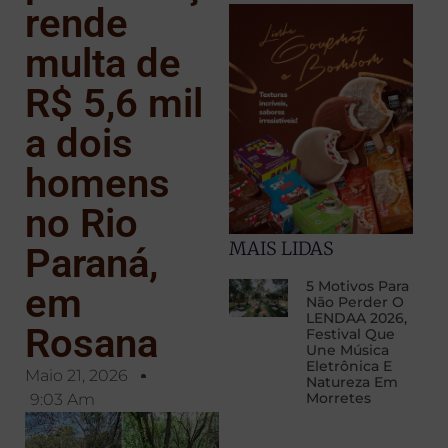
rende
multa de
R$ 5,6 mil
a dois
homens
no Rio
MAIS LIDAS
Paraná,
5 Motivos Para
em
Não Perder O
LENDAA 2026,
Rosana
Festival Que
Une Música
Eletrônica E
Maio 21, 2026
Natureza Em
Morretes
9:03 Am