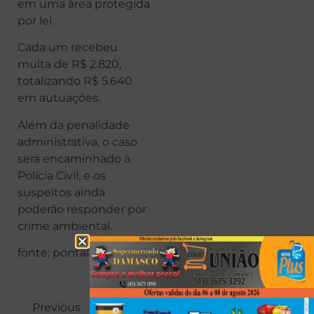
em uma área protegida
por lei.
Cada um recebeu
multa de R$ 2.820,
totalizando R$ 5.640
em autuações.
Além da penalidade
administrativa, o caso
será encaminhado à
Polícia Civil, e os
suspeitos ainda
poderão responder por
crime ambiental.
fonte: pontal news
Previous
Next