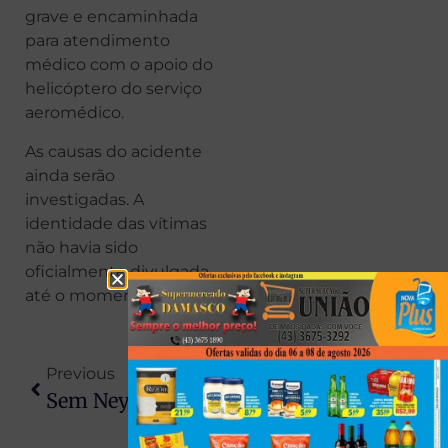
grave e encaminhada
para atendimento
médico com o apoio do
helicóptero do serviço
aeromédico.
As causas do acidente
ainda serão
investigadas. A
identidade das vítimas
não havia sido
oficialmente divulgada
até o momento.
Previous
Next
Sem Neymar E Endrick: Editora Atualizará Álbum De Figurinhas Após Convocação
Honda Civic É Destruído Por Incêndio Na PR-317, Em Santa Fé