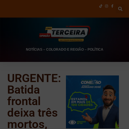
NOTÍCIAS
–
COLORADO E REGIÃO
–
POLÍTICA
URGENTE:
Batida
frontal
deixa três
mortos,