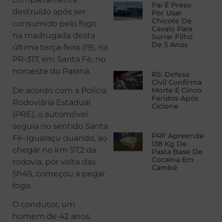
Pai É Preso
destruído após ser
Por Usar
Chicote De
consumido pelo fogo
Cavalo Para
na madrugada desta
Surrar Filho
De 5 Anos
última terça-feira (19), na
PR-317, em Santa Fé, no
noroeste do Paraná.
RS: Defesa
Civil Confirma
De acordo com a Polícia
Morte E Cinco
Feridos Após
Rodoviária Estadual
Ciclone
(PRE), o automóvel
seguia no sentido Santa
PRF Apreende
Fé–Iguaraçu quando, ao
138 Kg De
chegar no km 57,2 da
Pasta Base De
Cocaína Em
rodovia, por volta das
Cambé
5h45, começou a pegar
fogo.
O condutor, um
homem de 42 anos,