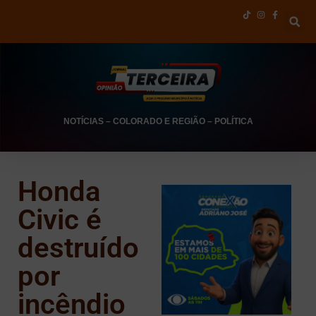
NOTÍCIAS
–
COLORADO E REGIÃO
–
POLÍTICA
Honda
Civic é
destruído
por
incêndio