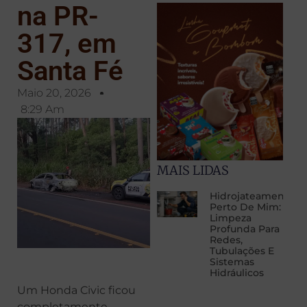
na PR-
317, em
Santa Fé
Maio 20, 2026
8:29 Am
MAIS LIDAS
Hidrojateamento
Perto De Mim:
Limpeza
Profunda Para
Redes,
Tubulações E
Sistemas
Hidráulicos
Um Honda Civic ficou
completamente