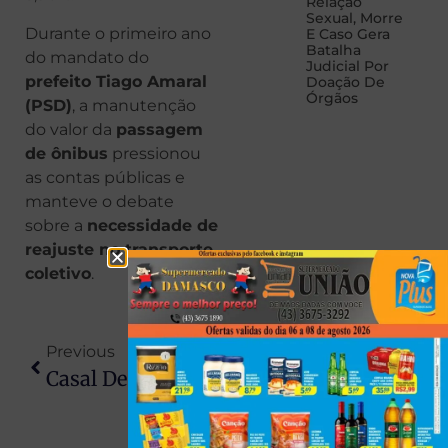
Relação
Sexual, Morre
Durante o primeiro ano
E Caso Gera
Batalha
do mandato do
Judicial Por
prefeito Tiago Amaral
Doação De
Órgãos
(PSD)
, a manutenção
do valor da
passagem
de ônibus
pressionou
as contas públicas e
manteve o debate
sobre a
necessidade de
reajuste no transporte
coletivo
.
Previous
Next
Casal De 20 Anos É Achado Morto Sem Roupas Um Em Cima Do Outro E Suspeita É De Overdose
Frente Fria Aumenta Instabilidade E Coloca Paraná Em Alerta Para Temporais