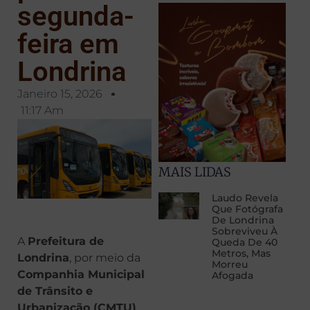
segunda-
feira em
Londrina
Janeiro 15, 2026
11:17 Am
MAIS LIDAS
Laudo Revela
Que Fotógrafa
De Londrina
Sobreviveu À
A
Prefeitura de
Queda De 40
Metros, Mas
Londrina
, por meio da
Morreu
Companhia Municipal
Afogada
de Trânsito e
Urbanização (CMTU)
,