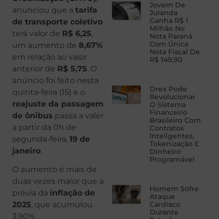
Jovem De
anunciou que a
tarifa
Juranda
Ganha R$ 1
de transporte coletivo
Milhão No
terá valor de
R$ 6,25
,
Nota Paraná
Com Única
um aumento de
8,67%
Nota Fiscal De
em relação ao valor
R$ 149,90
anterior de
R$ 5,75
. O
anúncio foi feito nesta
Drex Pode
quinta-feira (15) e o
Revolucionar
reajuste da passagem
O Sistema
Financeiro
de ônibus
passa a valer
Brasileiro Com
a partir da 0h de
Contratos
Inteligentes,
segunda-feira,
19 de
Tokenização E
janeiro
.
Dinheiro
Programável
O aumento é mais de
duas vezes maior que a
Homem Sofre
prévia da
inflação de
Ataque
Cardíaco
2025
, que acumulou
Durante
3,90%.