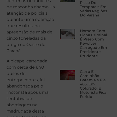
centenas de tabletes
Risco De
de maconha chamou a
Temporais Em
Várias Regiões
atenção de policiais
Do Paraná
durante uma operação
que resultou na
Homem Com
apreensão de mais de
Ficha Criminal
cinco toneladas da
É Preso Com
Revólver
droga no Oeste do
Carregado Em
Paraná.
Presidente
Prudente
A picape, carregada
com cerca de 640
Carro E
quilos de
Caminhão
entorpecentes, foi
Batem Na PR-
463, Em
abandonada pelo
Colorado, E
motorista após uma
Motorista Fica
Ferido
tentativa de
abordagem na
madrugada desta