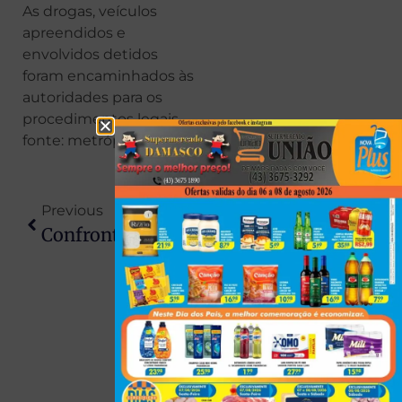
As drogas, veículos
apreendidos e
envolvidos detidos
foram encaminhados às
autoridades para os
procedimentos legais.
fonte: metrópoles
Previous
Next
Confronto Com A PM Termina Com Suspeito Morto Após Troca De Tiros Na Região
Aluna Leva Faca Para Colégio Em Maringá E Fere Colega Durante Intervalo