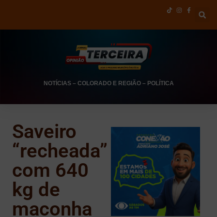
NOTÍCIAS
–
COLORADO E REGIÃO
–
POLÍTICA
Saveiro
“recheada”
com 640
kg de
maconha