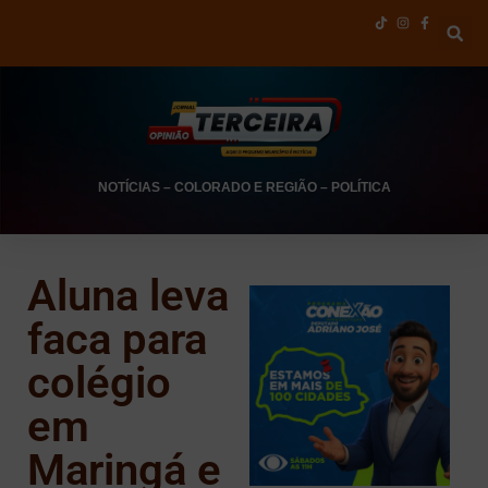
NOTÍCIAS
–
COLORADO E REGIÃO
–
POLÍTICA
Aluna leva
faca para
colégio
em
Maringá e