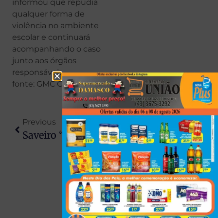
informou que repudia
qualquer forma de
violência no ambiente
escolar e continuará
acompanhando o caso
junto aos órgãos
responsáveis.
fonte: GMC Online
Previous
Next
Saveiro “recheada” Com 640 Kg De Maconha É Abandonada Após Fuga No Paraná
Paraná Amanhece Com Temperaturas Negativas E Geada Cobre Cidades Após Forte Onda De Frio