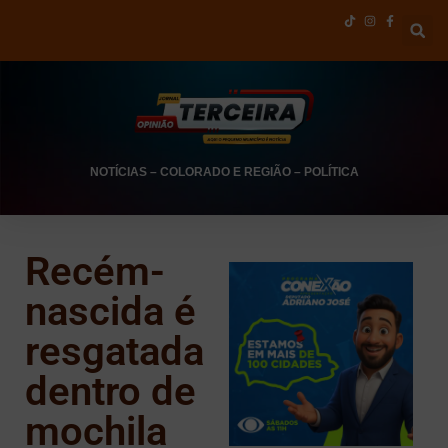
NOTÍCIAS
–
COLORADO E REGIÃO
–
POLÍTICA
Recém-
nascida é
resgatada
dentro de
mochila