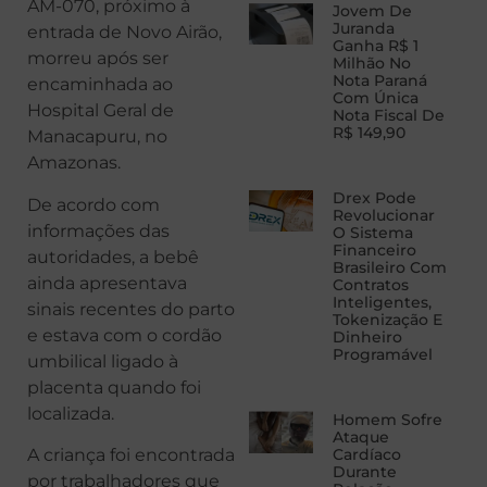
AM-070, próximo à
Jovem De
Juranda
entrada de Novo Airão,
Ganha R$ 1
morreu após ser
Milhão No
Nota Paraná
encaminhada ao
Com Única
Hospital Geral de
Nota Fiscal De
R$ 149,90
Manacapuru, no
Amazonas.
Drex Pode
De acordo com
Revolucionar
informações das
O Sistema
Financeiro
autoridades, a bebê
Brasileiro Com
ainda apresentava
Contratos
Inteligentes,
sinais recentes do parto
Tokenização E
e estava com o cordão
Dinheiro
Programável
umbilical ligado à
placenta quando foi
localizada.
Homem Sofre
Ataque
A criança foi encontrada
Cardíaco
Durante
por trabalhadores que