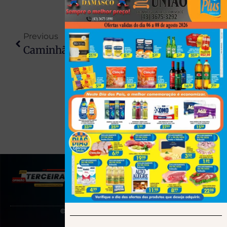
Previous
Next
Caminhão Com Carga De Porcos Avança Sinal Vermelho E Destrói Frente De Carro Em Londrina
Como Fazer Uma Criança De 6 Anos Dormir Rápido: O Guia Prático Para Pais
(43) 991545950
© 2025 Todos os direitos reservados