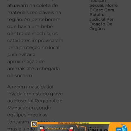
Relação
atuavam na coleta de
Sexual, Morre
E Caso Gera
materiais recicláveis na
Batalha
região. Ao perceberem
Judicial Por
Doação De
que havia um bebê
Órgãos
dentro da mochila, os
catadores improvisaram
uma proteção no local
para evitar a
aproximação de
animais até a chegada
do socorro.
A recém-nascida foi
levada em estado grave
ao Hospital Regional de
Manacapuru, onde
equipes médicas
tentaram reanimá-la,
mas ela não resistiu.