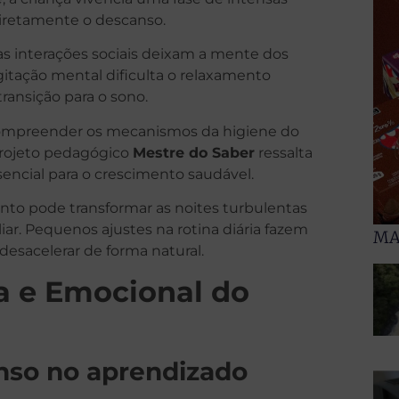
diretamente o descanso.
as interações sociais deixam a mente dos
itação mental dificulta o relaxamento
transição para o sono.
, compreender os mecanismos da higiene do
 projeto pedagógico
Mestre do Saber
ressalta
encial para o crescimento saudável.
nto pode transformar as noites turbulentas
r. Pequenos ajustes na rotina diária fazem
MA
esacelerar de forma natural.
a e Emocional do
nso no aprendizado