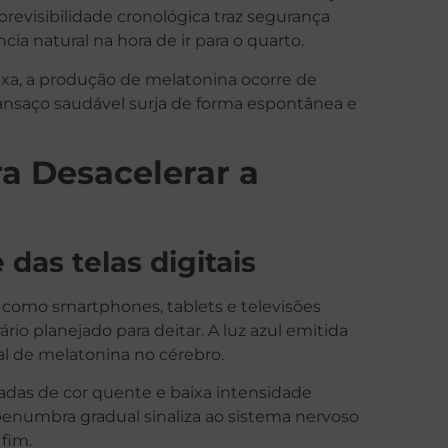
revisibilidade cronológica traz segurança
ia natural na hora de ir para o quarto.
a, a produção de melatonina ocorre de
cansaço saudável surja de forma espontânea e
ra Desacelerar a
 das telas digitais
s como smartphones, tablets e televisões
io planejado para deitar. A luz azul emitida
al de melatonina no cérebro.
padas de cor quente e baixa intensidade
penumbra gradual sinaliza ao sistema nervoso
 fim.