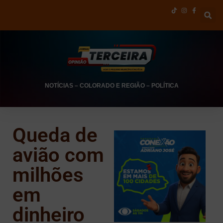
NOTÍCIAS
–
COLORADO E REGIÃO
–
POLÍTICA
Queda de
avião com
milhões
em
dinheiro