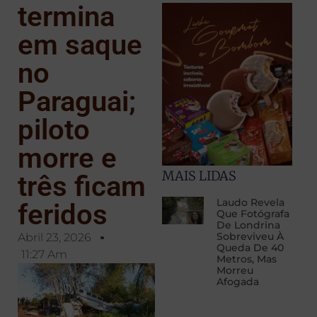
termina
em saque
no
Paraguai;
piloto
morre e
MAIS LIDAS
três ficam
Laudo Revela
feridos
Que Fotógrafa
De Londrina
Sobreviveu À
Abril 23, 2026
Queda De 40
11:27 Am
Metros, Mas
Morreu
Afogada