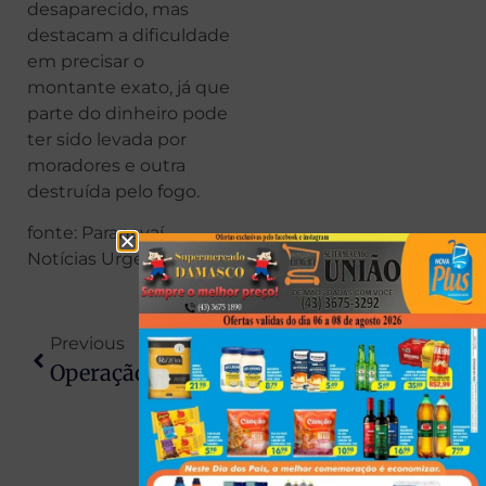
desaparecido, mas
destacam a dificuldade
em precisar o
montante exato, já que
parte do dinheiro pode
ter sido levada por
moradores e outra
destruída pelo fogo.
fonte: Paranavaí
Notícias Urgentes
Previous
Next
Operação Policial Em Sarandi Mira Desmanche E Recupera Veículos Furtados
Menor É Apreendido Por Tráfico E Moto Adulterada Após Tentativa De Fuga Em Itaguajé