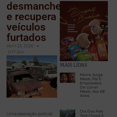
desmanche
e recupera
veículos
furtados
Abril 23, 2026
11:17 Am
MAIS LIDAS
Morre Jorge
Messi, Pai E
Empresário
De Lionel
Messi, Aos 68
Anos
Dia Dos Pais
Uma operação policial
Terá Chuva E