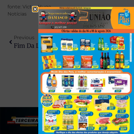
fonte: Victor Hugo
Notícias
Previous
Next
Fim Da Linha Entre Astorga E Maringá Mobiliza Prefeitos E Expõe Risco De Impacto Regional
Queda De Avião Com Milhões Em Dinheiro Termina Em Saque No Paraguai; Piloto Morre E Três Ficam Feridos
(43) 991545950