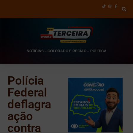
NOTÍCIAS
–
COLORADO E REGIÃO
–
POLÍTICA
Polícia
Federal
deflagra
ação
contra