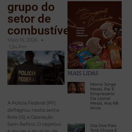
grupo do
setor de
combustíveis
Maio 15, 2026
1:34 Pm
MAIS LIDAS
Morre Jorge
Messi, Pai E
Empresário
De Lionel
A Polícia Federal (PF)
Messi, Aos 68
Anos
deflagrou nesta sexta-
feira (15) a Operação
Sem Refino. O objetivo
Dia Dos Pais
Terá Chuva E
é apurar a atuação de