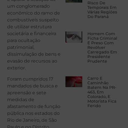
Risco De
um conglomerado
Temporais Em
Várias Regiões
econômico do ramo de
Do Paraná
combustíveis suspeito
de utilizar estrutura
societária e financeira
Homem Com
Ficha Criminal
para ocultação
É Preso Com
patrimonial,
Revólver
Carregado Em
dissimulação de bens e
Presidente
evasão de recursos ao
Prudente
exterior.
Carro E
Foram cumpridos 17
Caminhão
mandados de busca e
Batem Na PR-
463, Em
apreensão e sete
Colorado, E
medidas de
Motorista Fica
Ferido
afastamento de função
pública nos estados do
Rio de Janeiro, de São
Paulo e no Distrito