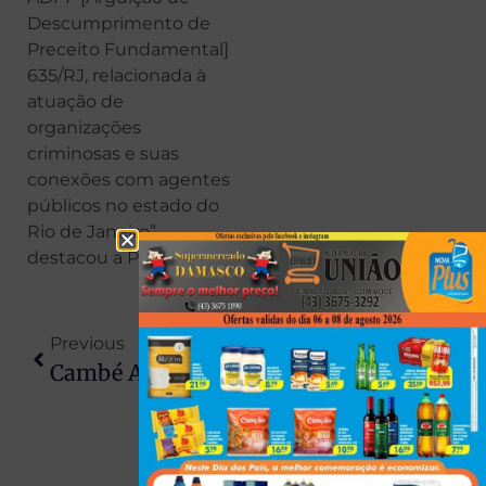
Descumprimento de
Preceito Fundamental]
635/RJ, relacionada à
atuação de
organizações
criminosas e suas
conexões com agentes
públicos no estado do
Rio de Janeiro”,
destacou a PF.
Previous
Next
Cambé Abre Concurso Com Vagas De Até R$ 14 Mil
Jovem Atleta De Taekwondo De 21 Anos Morrre Após Luta Contra O Câncer No PR