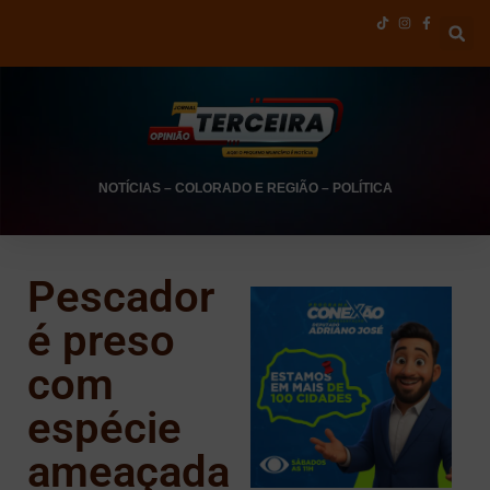
NOTÍCIAS
–
COLORADO E REGIÃO
–
POLÍTICA
Pescador
é preso
com
espécie
ameaçada