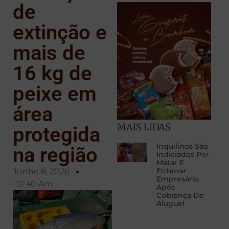
de
extinção e
mais de
16 kg de
peixe em
área
MAIS LIDAS
protegida
Inquilinos São
na região
Indiciados Por
Matar E
Enterrar
Junho 8, 2026
Empresário
10:40 Am
Após
Cobrança De
Aluguel