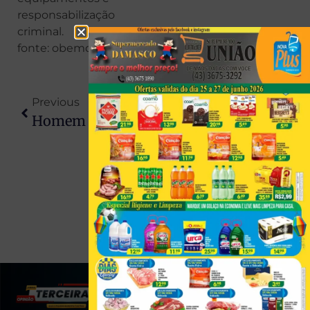
responsabilização
criminal.
fonte: obemdito
Previous
Next
Homem É Preso Por Extorsão E Furto Contra Idoso Após Sacar Dinheiro E Realizar Compras Com Cartão Da Vítima Em Colorado
Casal É Entubado Após Explosão De Churrasqueira Ao Usar Álcool Para Acender Fogo Em Mandaguari
(43) 991545950