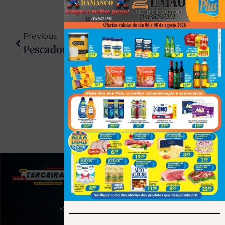
Previous
Next
Pescador É Preso Com Espécie Ameaçada De Extinção E Mais De 16 Kg De Peixe Em Área Protegida Na Região
Exercício Ilegal Da Medicina Veterinária Passa A Ser Crime Com Pena De Até 2 Anos De Prisão
(43) 991545950
© 2025 Todos os direitos reservados