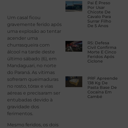
Pai É Preso
Por Usar
Chicote De
Cavalo Para
Um casal ficou
Surrar Filho
gravemente ferido após
De 5 Anos
uma explosão ao tentar
acender uma
RS: Defesa
churrasqueira com
Civil Confirma
álcool na tarde deste
Morte E Cinco
Feridos Após
último sábado (6), em
Ciclone
Mandaguari, no norte
do Paraná. As vítimas
PRF Apreende
sofreram queimaduras
138 Kg De
no rosto, tórax e vias
Pasta Base De
Cocaína Em
aéreas e precisaram ser
Cambé
entubadas devido à
gravidade dos
ferimentos.
Mesmo feridos, os dois