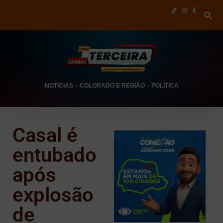
NOTÍCIAS
–
COLORADO E REGIÃO
–
POLÍTICA
Casal é
entubado
após
explosão
de