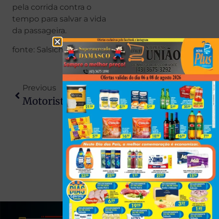
pela corrida contra o
tempo para salvar a vida
da passageira.
fonte: Salsicha Maringá
Previous
Next
Motorista Embriagado É Preso Após Acidente Fatal Em Maringá; Guarda Municipal A Caminho Do Plantão Impediu Fuga
Dono Reconhece Gado Furtado Durante Leilão E Recupera Animais Em Londrina
(43) 991545950