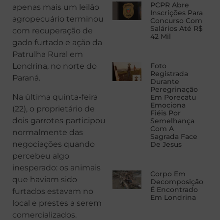
PCPR Abre
apenas mais um leilão
Inscrições Para
agropecuário terminou
Concurso Com
Salários Até R$
com recuperação de
42 Mil
gado furtado e ação da
Patrulha Rural em
Foto
Londrina, no norte do
Registrada
Paraná.
Durante
Peregrinação
Na última quinta-feira
Em Porecatu
Emociona
(22), o proprietário de
Fiéis Por
dois garrotes participou
Semelhança
Com A
normalmente das
Sagrada Face
negociações quando
De Jesus
percebeu algo
inesperado: os animais
Corpo Em
que haviam sido
Decomposição
É Encontrado
furtados estavam no
Em Londrina
local e prestes a serem
comercializados.