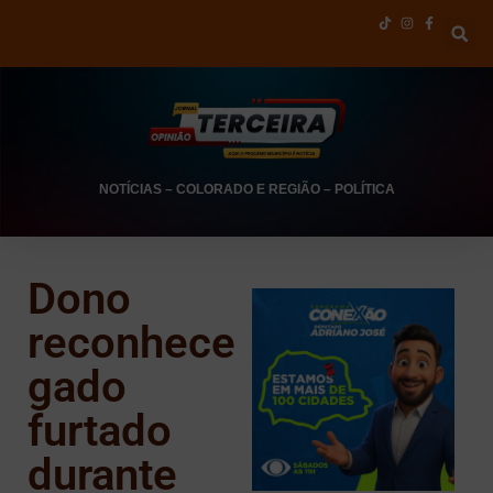
NOTÍCIAS
–
COLORADO E REGIÃO
–
POLÍTICA
Dono
reconhece
gado
furtado
durante