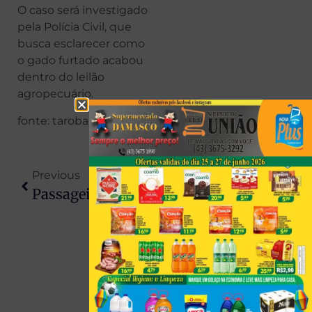
O caso será investigado
pela Polícia Civil, que
busca esclarecer como
o gado furtado acabou
dentro do leilão
agropecuário.
fonte: taroba
Previous
Next
Passageira De Ônibus Sofre Grave Engasgamento E Mobiliza SAMU E Polícia Rodoviária Na Região
ATUALIZAÇÃO: Tragédia Na PR-463 Deixa Quatro Mortos Após Violenta Colisão Frontal Em Colorado