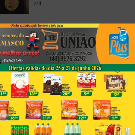
Mil
Foto Registrada Durante
Peregrinação Em Porecatu
Emociona Fiéis Por Semelhança
Com A Sagrada Face De Jesus
Corpo Em Decomposição É
Encontrado Em Londrina
Next