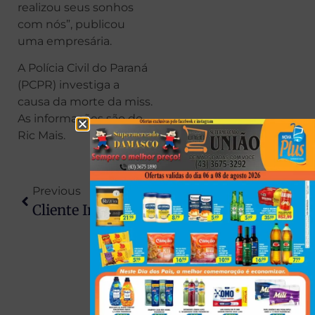
realizou seus sonhos
com nós”, publicou
uma empresária.
A Polícia Civil do Paraná
(PCPR) investiga a
causa da morte da miss.
As informações são do
Ric Mais.
Previous
Next
Cliente Insatisfeito Incendeia Loja De Celulares Em Cianorte E Deixa Funcionária Ferida
Pai E Filho Estão Entre Os Mortos Em Confronto Com A Polícia Militar Em Londrina