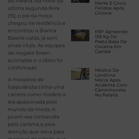
do Paraná. Na noite da
Morte E Cinco
última segunda-feira
Feridos Após
Ciclone
(15), o pai da moça
chegou na residência e
encontrou a Bianca
PRF Apreende
138 Kg De
Baierle caída, já sem
Pasta Base De
sinais vitais. As equipes
Cocaína Em
Cambé
de resgate foram
acionadas e o óbito foi
confirmado.
Médico De
Londrina
A moradora de
Morre Após
Acidente Com
Itaipulândia tinha uma
Caminhonete
carreira como modelo e
No Paraná
era apaixonada pelo
mundo da moda. A
jovem era conhecida
pelo carisma e pela
atenção que dava para