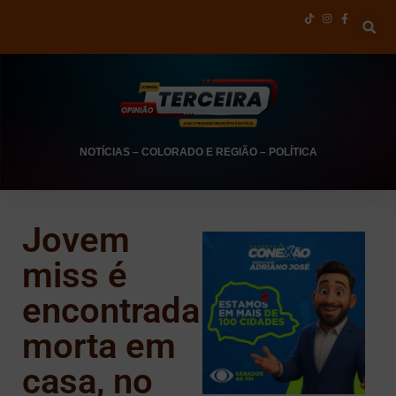
NOTÍCIAS
–
COLORADO E REGIÃO
–
POLÍTICA
Jovem
miss é
encontrada
morta em
casa, no