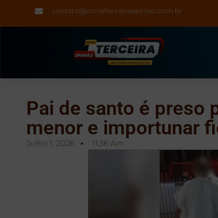
contato@jornalterceiraopiniao.com.br
Pai de santo é preso p
menor e importunar fi
Julho 1, 2026
11:36 Am