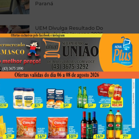
Paraná
UEM Divulga Resultado Do
Vestibular De Inverno 2026
A Economia Da Saúde
Suplementar E A Arquitetura Da
Cobertura Hospitalar: Uma
Análise Estratégica Da Proteção
De Alto Risco
Next