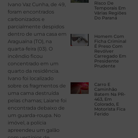
Risco De
Ivano Vaz Cunha, de 49,
Temporais Em
foram encontrados
Várias Regiões
Do Paraná
carbonizados e
parcialmente despidos
dentro de uma casa em
Homem Com
Araguaína (TO), na
Ficha Criminal
É Preso Com
quarta-feira (03). O
Revólver
incêndio ficou
Carregado Em
Presidente
concentrado em um
Prudente
quarto da residência.
Ivano foi localizado
Carro E
sobre os fragmentos de
Caminhão
uma cama destruída
Batem Na PR-
463, Em
pelas chamas; Laiane foi
Colorado, E
encontrada debaixo de
Motorista Fica
Ferido
um guarda-roupa. No
imóvel, a polícia
apreendeu um galão
com vestígios de