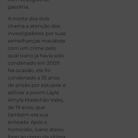
gasolina.
A morte dos dois
chama a atenção dos
investigadores por suas
semelhanças macabras
com um crime pelo
qual Ivano já havia sido
condenado em 2009.
Na ocasião, ele foi
condenado a 35 anos
de prisão por estuprar e
asfixiar a jovem Layla
Athyla Maranhão Vales,
de 19 anos, que
também era sua
enteada. Após o
homicídio, Ivano ateou
fogo ao corpo da vítima