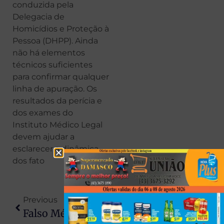
conduzida pela
Delegacia de
Homicídios e Proteção à
Pessoa (DHPP). Ainda
não há elementos
técnicos suficientes
para confirmar qualquer
linha de apuração. Os
resultados da perícia e
dos exames do
Instituto Médico Legal
devem ajudar a
esclarecer a dinâmica
dos fato
Previous
Next
Falso Médico É Preso Após Morte De Mulher Em Clínica De Aborto Clandestina
Jovem Morre Após Moto Ser Atingida Por Na Traseira Por Carro Na BR-376; Motorista Fugiu