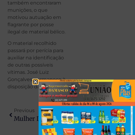
também encontraram
munições, o que
motivou autuação em
flagrante por posse
ilegal de material bélico.
O material recolhido
passará por perícia para
auxiliar na identificação
de outras possíveis
vítimas. José Luiz
Gonçalves permanece à
disposição da Justiça.
Previous
Next
Mulher De 37 Anos Que Fingiu Ter 12 Ganhou Festa Infantil E Tratamento Com Mounjaro
Padrasto E Enteada São Achados Mortos Carbonizados E Seminus Após Fogo Em Casa