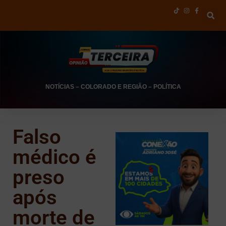
NOTÍCIAS
–
COLORADO E REGIÃO
–
POLÍTICA
Falso
médico é
preso
após
morte de