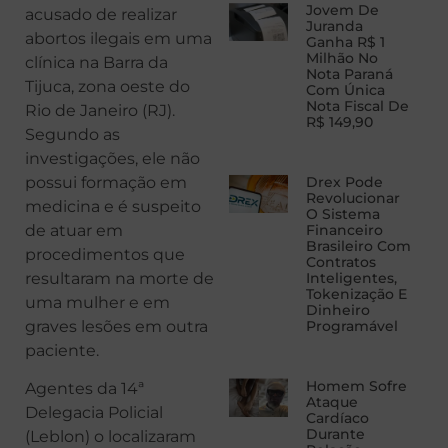
Jovem De
acusado de realizar
Juranda
abortos ilegais em uma
Ganha R$ 1
Milhão No
clínica na Barra da
Nota Paraná
Tijuca, zona oeste do
Com Única
Nota Fiscal De
Rio de Janeiro (RJ).
R$ 149,90
Segundo as
investigações, ele não
possui formação em
Drex Pode
Revolucionar
medicina e é suspeito
O Sistema
de atuar em
Financeiro
Brasileiro Com
procedimentos que
Contratos
resultaram na morte de
Inteligentes,
Tokenização E
uma mulher e em
Dinheiro
graves lesões em outra
Programável
paciente.
Homem Sofre
Agentes da 14ª
Ataque
Delegacia Policial
Cardíaco
Durante
(Leblon) o localizaram