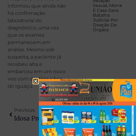
Relação
Sexual, Morre
informou que ainda não
E Caso Gera
há confirmação
Batalha
Judicial Por
laboratorial do
Doação De
diagnóstico, uma vez
Órgãos
que os exames
permanecem em
análise. Mesmo sob
suspeita, a paciente já
recebeu alta e
embarcou em um novo
voo com destino a Foz
do Iguaçu.
Previous
Next
Idosa Processa Ypê Após Contrair Infecção Grave; Ela Atribui Ao Uso De Lava-Roupas
Cemitério De Londrina Vira Alvo De Criminosos E Túmulos São Violados