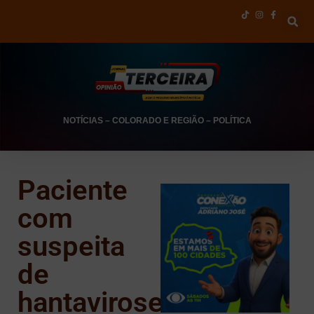
NOTÍCIAS
–
COLORADO E REGIÃO
–
POLÍTICA
Paciente
com
suspeita
de
hantavirose