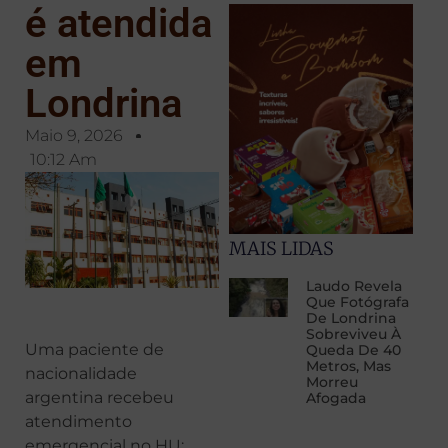
é atendida
em
Londrina
Maio 9, 2026
10:12 Am
MAIS LIDAS
Laudo Revela
Que Fotógrafa
De Londrina
Sobreviveu À
Uma paciente de
Queda De 40
Metros, Mas
nacionalidade
Morreu
argentina recebeu
Afogada
atendimento
emergencial no HU: