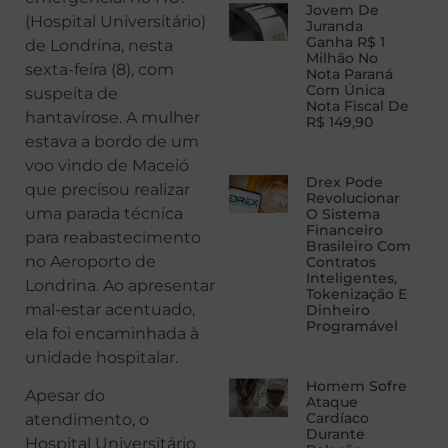
Jovem De
(Hospital Universitário)
Juranda
Ganha R$ 1
de Londrina, nesta
Milhão No
sexta-feira (8), com
Nota Paraná
Com Única
suspeita de
Nota Fiscal De
hantavirose. A mulher
R$ 149,90
estava a bordo de um
voo vindo de Maceió
Drex Pode
que precisou realizar
Revolucionar
uma parada técnica
O Sistema
Financeiro
para reabastecimento
Brasileiro Com
no Aeroporto de
Contratos
Inteligentes,
Londrina. Ao apresentar
Tokenização E
mal-estar acentuado,
Dinheiro
Programável
ela foi encaminhada à
unidade hospitalar.
Homem Sofre
Apesar do
Ataque
Cardíaco
atendimento, o
Durante
Hospital Universitário